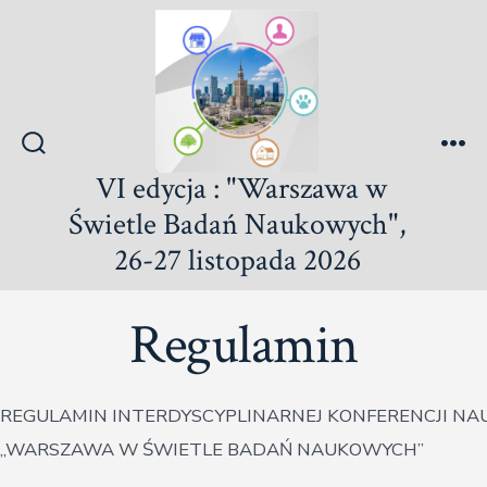
Przejdź
do
treści
Włącz/wyłącz
Me
VI edycja : "Warszawa w
wyszukiwanie
Świetle Badań Naukowych",
26-27 listopada 2026
Regulamin
REGULAMIN INTERDYSCYPLINARNEJ KONFERENCJI N
„WARSZAWA W ŚWIETLE BADAŃ NAUKOWYCH”